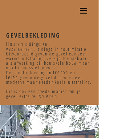
GEVELBEKLEDING
Houten
sidings en
vezelcement
sidings in houtimitatie
bijvoorbeeld geven de gevel een zeer
warme uitstraling. Ze zijn toepasbaar
als afwerking bij houtskeletbouw maar
ook bij massiefbouw.
trespa
De gevelbekleding in
en
leien
geven de gevel dan weer een
moderne maar eerder koele uitstraling.
Dit is ook een goede manier om je
isoleren
gevel extra te